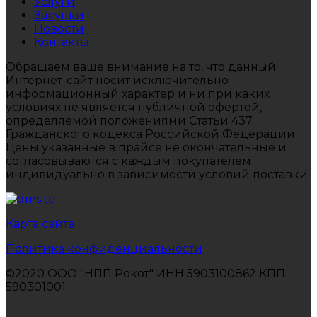
Услуги
Закупки
Новости
Контакты
Обращаем ваше внимание на то, что данный
Интернет-сайт носит исключительно
информационный характер и ни при каких
условиях не является публичной офертой,
определяемой положениями Статьи 437
Гражданского кодекса Российской Федерации.
Цены указанные в прайсе не окончательные и
согласовываются с каждым покупателем
индивидуально в зависимости условий поставки.
Карта сайта
Политика конфиденциальности
©2020 ООО "НПП Рокот" ИНН 5903100862 КПП
590301001