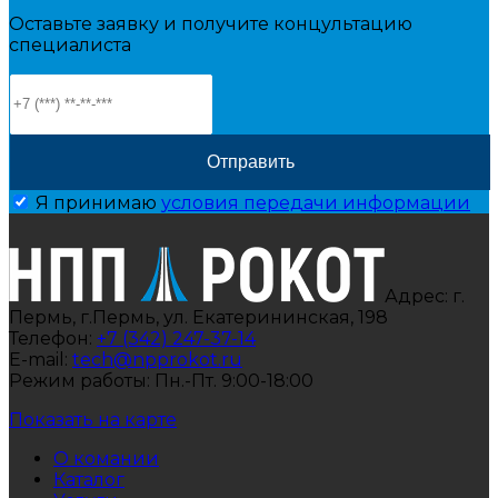
Оставьте заявку и получите концультацию
специалиста
Я принимаю
условия передачи информации
Адрес: г.
Пермь, г.Пермь, ул. Екатерининская, 198
Телефон:
+7 (342) 247-37-14
E-mail:
tech@npprokot.ru
Режим работы: Пн.-Пт. 9:00-18:00
Показать на карте
О комании
Каталог